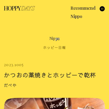
Recommend
Nippo
N
i
p
p
o
ホッピー日報
2023.1005
かつおの藁焼きとホッピーで乾杯
だべや